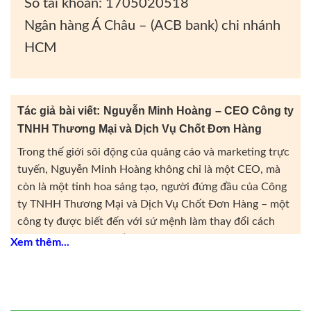
Số tài khoản: 1705020518
Ngân hàng Á Châu – (ACB bank) chi nhánh
HCM
Tác giả bài viết: Nguyễn Minh Hoàng – CEO Công ty
TNHH Thương Mại và Dịch Vụ Chốt Đơn Hàng
Trong thế giới sôi động của quảng cáo và marketing trực
tuyến, Nguyễn Minh Hoàng không chỉ là một CEO, mà
còn là một tinh hoa sáng tạo, người đứng đầu của Công
ty TNHH Thương Mại và Dịch Vụ Chốt Đơn Hàng – một
công ty được biết đến với sứ mệnh làm thay đổi cách
thức doanh nghiệp tiếp cận và tương tác với khách hàng
Xem thêm...
qua các chiến lược quảng cáo online.
Với tinh thần khởi nghiệp và tầm nhìn sâu rộng, Minh
Hoàng không chỉ dẫn dắt công ty của mình vượt qua