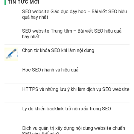
Thương Mại và Dịch Vụ Chốt Đơn Hàng đã trở thành
TIN TỨC MỚI
một trong những cái tên nổi bật trong ngành công
SEO website Giáo dục dạy học – Bài viết SEO hiệu
nghiệp quảng cáo và marketing online. Sứ mệnh của ông
quả hay nhất
không chỉ dừng lại ở việc tạo ra những chiến dịch quảng
SEO website Trung tâm – Bài viết SEO hiệu quả
cáo hiệu quả, mà còn là việc tạo ra những trải nghiệm
hay nhất
độc đáo và không thể quên cho khách hàng.
Với tài năng lãnh đạo, sự tận tâm và sự sáng tạo không
Chọn từ khóa SEO khi làm nội dung
ngừng, Nguyễn Minh Hoàng đã và đang là nguồn cảm
hứng lớn cho cả đồng nghiệp và người làm marketing
Học SEO nhanh và hiệu quả
trực tuyến trên khắp mọi nơi.
HTTPS và những lưu ý khi làm dịch vụ SEO website
Lý do khiến backlink trở nên xấu trong SEO
Dịch vụ quản trị xây dựng nội dung website chuẩn
SEO như thế nào?