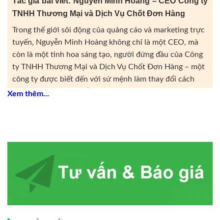
Tác giả bài viết: Nguyễn Minh Hoàng – CEO Công ty
TNHH Thương Mại và Dịch Vụ Chốt Đơn Hàng
Trong thế giới sôi động của quảng cáo và marketing trực
tuyến, Nguyễn Minh Hoàng không chỉ là một CEO, mà
còn là một tinh hoa sáng tạo, người đứng đầu của Công
ty TNHH Thương Mại và Dịch Vụ Chốt Đơn Hàng – một
công ty được biết đến với sứ mệnh làm thay đổi cách
thức doanh nghiệp tiếp cận và tương tác với khách hàng
Xem thêm...
qua các chiến lược quảng cáo online.
Với tinh thần khởi nghiệp và tầm nhìn sâu rộng, Minh
Hoàng không chỉ dẫn dắt công ty của mình vượt qua
những thách thức, mà còn thúc đẩy việc sáng tạo và tiên
phong trong lĩnh vực quảng cáo và marketing trực tuyến.
Ông được biết đến với sự đam mê không ngừng, sự cam
kết vững vàng và sự tận tâm đặc biệt đối với việc mang
lại giá trị thực sự cho khách hàng.
Dưới sự lãnh đạo của Minh Hoàng, Công ty TNHH