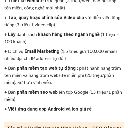
Thiết kế website
+
trực quan (2 triệu/web, bao hosting,
tên miền, công nghệ mới nhất)
Tạo, quay hoặc chỉnh sửa Video clip
+
với diễn viên lồng
tiếng (3 triệu 1 video clip)
Lấy
khách hàng theo ngành nghề
+
danh sách
(1 triệu =
100 khách)
Email Marketing
+ Dịch vụ
(1.5 triệu gửi 100.000 emails,
nhiều địa chỉ IP address tự đổi)
phần mềm tạo web tự động
+ Bán
: phát hành hàng trăm
tên miền và hàng trăm website miễn phí (20 triệu/phần
mềm). Sở hữu vĩnh viễn.
phần mềm seo web
+ Bán
lên top Google (15 triệu/1 phần
mềm)
Viết ứng dụng app Android và Ios giá rẻ
+